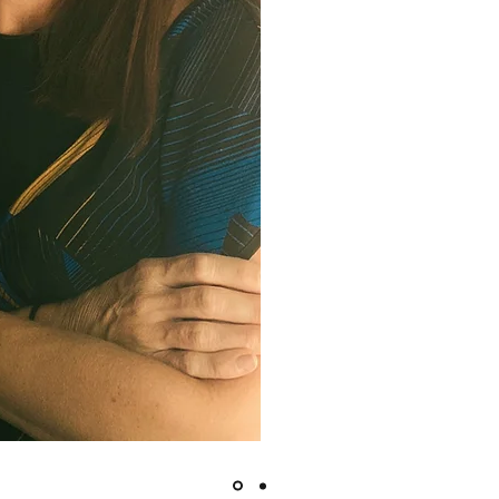
år 2021 tog Moa steget
fastigheterna. Den störs
förändringar som bidra
levande platser i och r
Moa delar även Gunilla
kan för att minska den
miljön i fastigheterna.