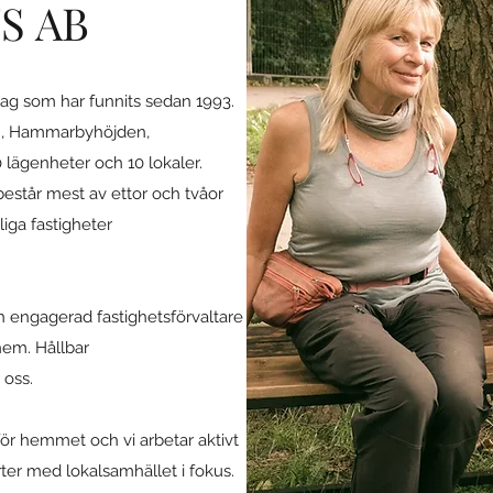
S AB
etag som har funnits sedan 1993.
gen, Hammarbyhöjden,
0 lägenheter och 10 lokaler.
estår mest av ettor och tvåor
liga fastigheter
 engagerad fastighetsförvaltare
hem. Hållbar
r oss.
för hemmet och vi arbetar aktivt
rter med lokalsamhället i fokus.