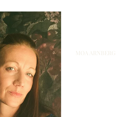
MOA ARNBERG
Verksamhetsutveckla
Arbetet i familjeföretag
delen av Moas arbetsliv
hållbarhetsarbete på 
bostadsbolag och kom