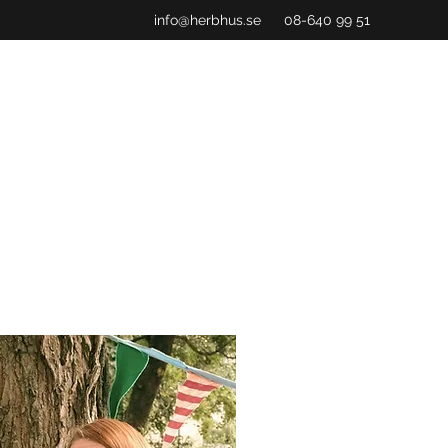
info@herbhus.se
08-640 99 51